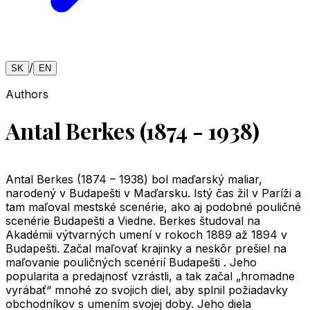
/
SK
EN
Authors
Antal Berkes (1874 - 1938)
Antal Berkes (1874 – 1938) bol maďarský maliar,
narodený v Budapešti v Maďarsku. Istý čas žil v Paríži a
tam maľoval mestské scenérie, ako aj podobné pouličné
scenérie Budapešti a Viedne. Berkes študoval na
Akadémii výtvarných umení v rokoch 1889 až 1894 v
Budapešti. Začal maľovať krajinky a neskôr prešiel na
maľovanie pouličných scenérií Budapešti . Jeho
popularita a predajnosť vzrástli, a tak začal „hromadne
vyrábať“ mnohé zo svojich diel, aby splnil požiadavky
obchodníkov s umením svojej doby. Jeho diela