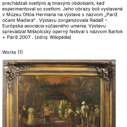
prechádzali svetlými aj tmavými obdobiami, keď
experimentoval so svetlom. Jeho obrazy boli vystavené
v Múzeu Ottóa Hermana na výstave s názvom „Paríž
očami Maďara“ . Výstavu zorganizovala RadaR –
Európska asociácia súčasného umenia. Výstavu
sprevádzal Miškolcský operný festival s názvom Bartok
+ Paríž 2007 . (zdroj: Wikipédia)
Works
(
1
)