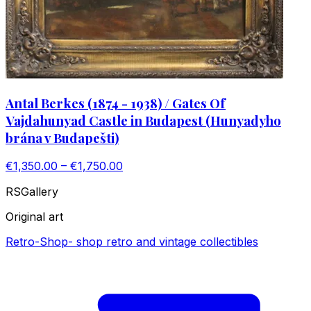
Antal Berkes (1874 - 1938) / Gates Of
Vajdahunyad Castle in Budapest (Hunyadyho
brána v Budapešti)
€1,350.00 – €1,750.00
RS
Gallery
Original art
Retro-Shop
-
shop retro and vintage collectibles