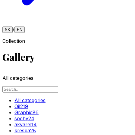
/
SK
EN
Collection
Gallery
All categories
All categories
Oil
219
Graphic
86
sochy
24
akvarel
14
kresba
28