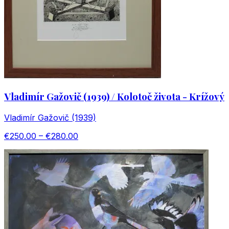
Vladimír Gažovič (1939) / Kolotoč života - Krížový
Vladimír Gažovič (1939)
€250.00 – €280.00