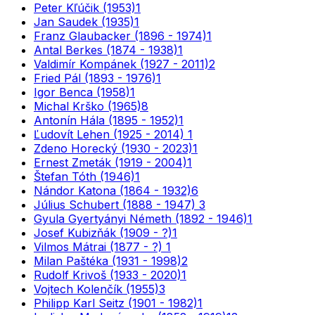
Peter Kľúčik (1953)
1
Jan Saudek (1935)
1
Franz Glaubacker (1896 - 1974)
1
Antal Berkes (1874 - 1938)
1
Valdimír Kompánek (1927 - 2011)
2
Fried Pál (1893 - 1976)
1
Igor Benca (1958)
1
Michal Krško (1965)
8
Antonín Hála (1895 - 1952)
1
Ľudovít Lehen (1925 - 2014)
1
Zdeno Horecký (1930 - 2023)
1
Ernest Zmeták (1919 - 2004)
1
Štefan Tóth (1946)
1
Nándor Katona (1864 - 1932)
6
Július Schubert (1888 - 1947)
3
Gyula Gyertyányi Németh (1892 - 1946)
1
Josef Kubizňák (1909 - ?)
1
Vilmos Mátrai (1877 - ?)
1
Milan Paštéka (1931 - 1998)
2
Rudolf Krivoš (1933 - 2020)
1
Vojtech Kolenčík (1955)
3
Philipp Karl Seitz (1901 - 1982)
1