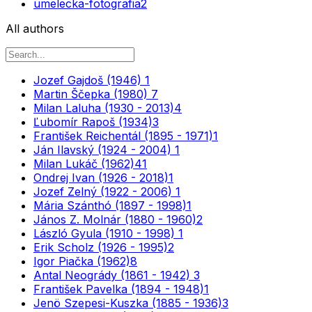
umelecka-fotografia
2
All authors
Jozef Gajdoš (1946)
1
Martin Ščepka (1980)
7
Milan Laluha (1930 - 2013)
4
Ľubomír Rapoš (1934)
3
František Reichentál (1895 - 1971)
1
Ján Ilavský (1924 - 2004)
1
Milan Lukáč (1962)
41
Ondrej Ivan (1926 - 2018)
1
Jozef Zelný (1922 - 2006)
1
Mária Szánthó (1897 - 1998)
1
János Z. Molnár (1880 - 1960)
2
László Gyula (1910 - 1998)
1
Erik Scholz (1926 - 1995)
2
Igor Piačka (1962)
8
Antal Neogrády (1861 - 1942)
3
František Pavelka (1894 - 1948)
1
Jenö Szepesi-Kuszka (1885 - 1936)
3