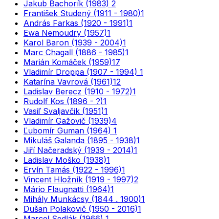
Jakub Bachorík (1983)
2
František Studený (1911 - 1980)
1
András Farkas (1920 - 1991)
1
Ewa Nemoudry (1957)
1
Karol Baron (1939 - 2004)
1
Marc Chagall (1886 - 1985)
1
Marián Komáček (1959)
17
Vladimír Droppa (1907 - 1994)
1
Katarína Vavrová (1961)
12
Ladislav Berecz (1910 - 1972)
1
Rudolf Kos (1896 - ?)
1
Vasiľ Svaljavčik (1951)
1
Vladimír Gažovič (1939)
4
Ľubomír Guman (1964)
1
Mikuláš Galanda (1895 - 1938)
1
Jiří Načeradský (1939 - 2014)
1
Ladislav Moško (1938)
1
Ervín Tamás (1922 - 1996)
1
Vincent Hložník (1919 - 1997)
2
Mário Flaugnatti (1964)
1
Mihály Munkácsy (1844 . 1900)
1
Dušan Polakovič (1950 - 2016)
1
Marcel Sedlák (1966)
1