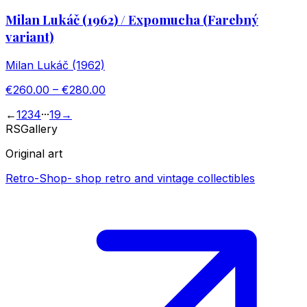
Milan Lukáč (1962) / Expomucha (Farebný
variant)
Milan Lukáč (1962)
€260.00 – €280.00
←
1
2
3
4
···
19
→
RS
Gallery
Original art
Retro-Shop
-
shop retro and vintage collectibles