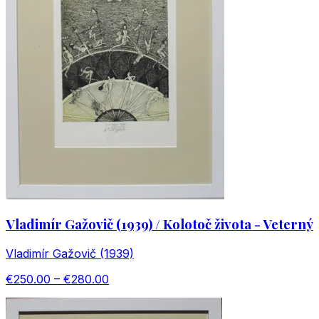
Vladimír Gažovič (1939) / Kolotoč života - Veterný
Vladimír Gažovič (1939)
€250.00 – €280.00