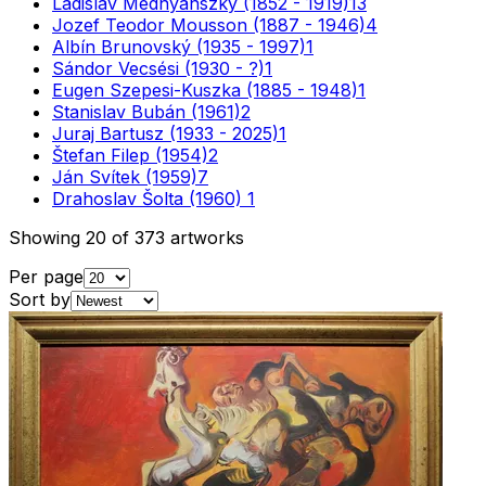
Ladislav Mednyánszky (1852 - 1919)
13
Jozef Teodor Mousson (1887 - 1946)
4
Albín Brunovský (1935 - 1997)
1
Sándor Vecsési (1930 - ?)
1
Eugen Szepesi-Kuszka (1885 - 1948)
1
Stanislav Bubán (1961)
2
Juraj Bartusz (1933 - 2025)
1
Štefan Filep (1954)
2
Ján Svítek (1959)
7
Drahoslav Šolta (1960)
1
Showing
20
of
373
artworks
Per page
Sort by