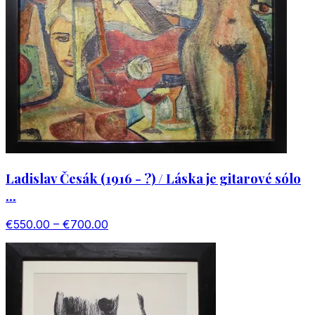
Ladislav Česák (1916 - ?) / Láska je gitarové sólo
...
€550.00 – €700.00