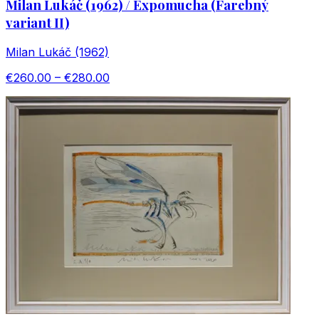
Milan Lukáč (1962) / Expomucha (Farebný
variant II)
Milan Lukáč (1962)
€260.00 – €280.00