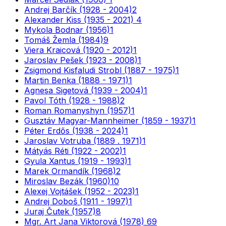
Andrej Barčík (1928 - 2004)
2
Alexander Kiss (1935 - 2021)
4
Mykola Bodnar (1956)
1
Tomáš Žemla (1984)
9
Viera Kraicová (1920 - 2012)
1
Jaroslav Pešek (1923 - 2008)
1
Zsigmond Kisfaludi Strobl (1887 - 1975)
1
Martin Benka (1888 - 1971)
1
Agnesa Sigetová (1939 - 2004)
1
Pavol Tóth (1928 - 1988)
2
Roman Romanyshyn (1957)
1
Gusztáv Magyar-Mannheimer (1859 - 1937)
1
Péter Erdős (1938 - 2024)
1
Jaroslav Votruba (1889 . 1971)
1
Mátyás Réti (1922 - 2002)
1
Gyula Xantus (1919 - 1993)
1
Marek Ormandík (1968)
2
Miroslav Bezák (1960)
10
Alexej Vojtášek (1952 - 2023)
1
Andrej Doboš (1911 - 1997)
1
Juraj Čutek (1957)
8
Mgr. Art Jana Viktorová (1978)
69