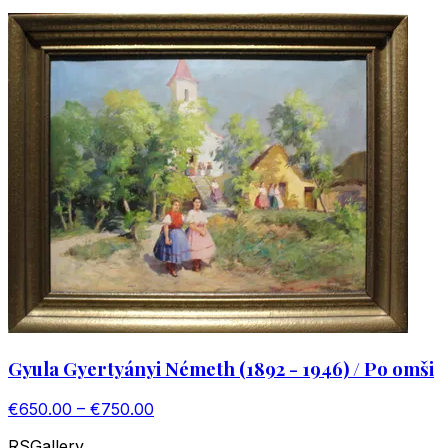
Gyula Gyertyányi Németh (1892 - 1946) / Po omši
€650.00 – €750.00
RS
Gallery