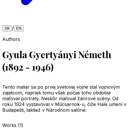
/
SK
EN
Authors
Gyula Gyertyányi Németh
(1892 - 1946)
Tento maliar sa po prvej svetovej vojne stal vojnovým
zajatcom, napriek tomu však počas toho obdobia
maľoval portréty. Neskôr maľoval žánrové scény. Od
roku 1924 vystavoval v Műcsarnok-u, čiže Hale umení v
Budapešti, taktiež v Národnom salóne.
Works
(
1
)