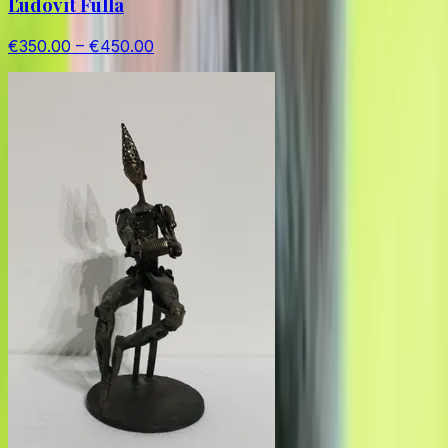
Ľudovít Fulla
€350.00 – €450.00