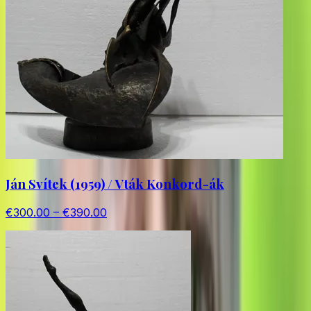
Ján Svítek (1959) / Vták Konkord-ák
€300.00 – €390.00