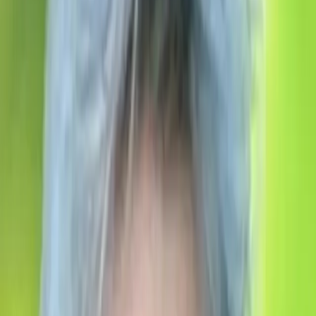
/
SK
EN
Authors
Ján Svítek (1959)
Ján Svítek sa narodil 5. mája 1959 v Topoľčanoch v
učiteľskej rodine. Od raného detstva ho priťahovalo
výtvarné umenie, najčastejšie kreslil a modeloval, preto
bolo prirodzené, že po základnej škole túžil po takom
vzdelávaní, kde by svoj talent mohol rozvíjať. Prijali ho
na Strednú umelecko-priemyselnú školu v Kremnici na
odbor umelecké kováčstvo. Počas štúdia stále hlbšie
prenikal do tajov tohto remesla, ale viac ako praktická
stránka tohto remesla ho priťahovalo výtvarné
stvárnenie kovu. Naďalej sa vzdelával, kupoval si knihy