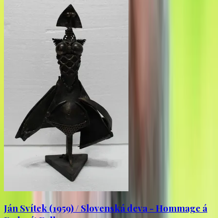
Ján Svítek (1959) / Slovenská deva - Hommage á