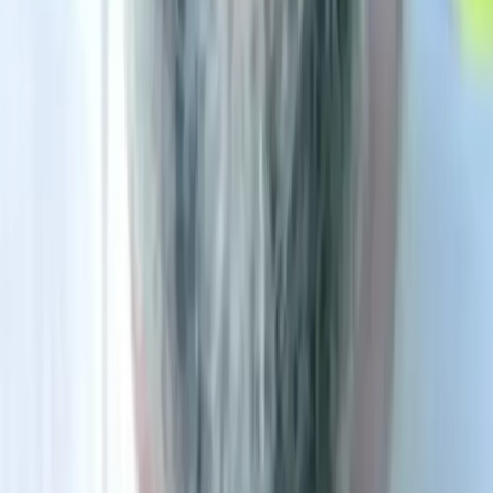
Gallery
Contact
slavoi@pobox.sk
+421 918 797 641
©
2026
RS Gallery