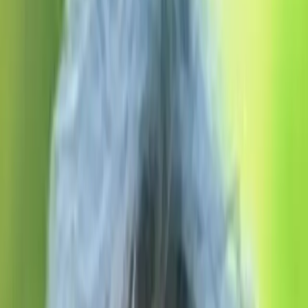
/
SK
EN
Home
Gallery
Contact
Retro-Shop