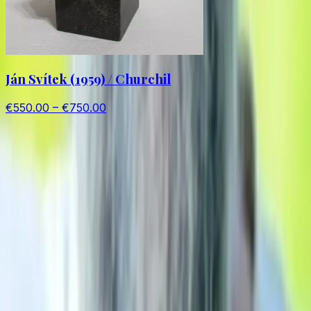
Ján Svítek (1959) / Churchil
€550.00 – €750.00
RS
Gallery
Original art
Retro-Shop
-
shop retro and vintage collectibles