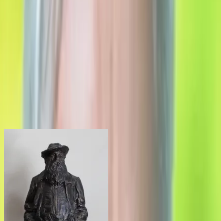
k práci s kovom a venuje sa kovaným plastikám.
Najčastejšie stvárňuje ženu v rôznych jej rolách i ako
večne inšpirujúcu a očarujúcu múzu, ale aj biblickým
námetom, motívom z prírody, architektúry a pod.
Tvárnosť materiálu, s ktorým pracuje, ho inšpiruje tiež k
portrétnej tvorbe. Pod jeho rukami vznikli jedinečné
portréty známych osobností našej kultúry, ako sú Milan
Lasica, Július Satinský, Andy Warhol, ale aj tváre iných
známych osobností Winston Churchill, John Lennon,
Bolek Polívka a i.
Works
(
7
)