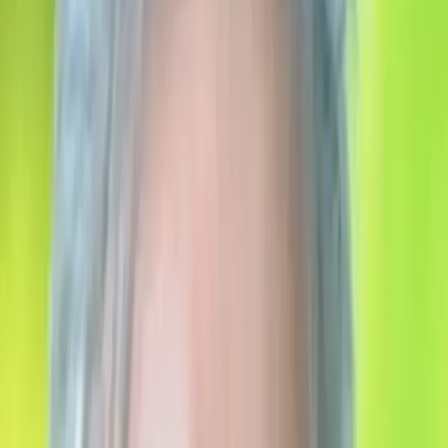
o výtvarnom umení, pracoval s hlinou, kreslil. Po
ukončení štúdia niekoľko rokov pôsobil ako učiteľ
výtvarných techník na Základnej umeleckej škole v
Bošanoch a naďalej rozvíjal svoje umelecké nadanie. Po
krátkom období hľadania a inej práce v Bratislave sa
rozhodol osamostatniť sa a venovať sa výlučne
výtvarnej tvorbe ako umelec v slobodnom povolaní.
Tejto činnosti sa venuje už takmer tridsať rokov. Ján
Svítek je všestranný umelec, blízka mu je kresba, maľba
a najmä sochárstvo. Svoje schopnosti využil ako
ilustrátor viacerých zbierok poézie Milana Vinca Částu
(… a Láska preletela neďaleko, Večná Láska k Dorothy
Tuwak, Z hlbín Lásky, Hra Lásky, Tá Láska Život). Viac
ako dve desaťročia pracoval s kameňom, jeho
sochárske diela možno nájsť v Cabaji (Kríž s korpusom
Ježiša Krista), v Močenku (Svätý Gorazd), na letisku v
Ivánke pri Nitre (Milan Rastislav Štefánik), v Čereňanoch
(Tomáš Garigue Masaryk), v Šárovciach (busta Marka
Aurélia), v Nitre (bronzová plaketa MUDr. Rudolfa
Krutého v Nemocnici sv. Svorada pod Zoborom).
Mnohé iné sochárske práce, predovšetkým z mramoru,
sú v súkromných zbierkach. V ostatnom období sa vrátil