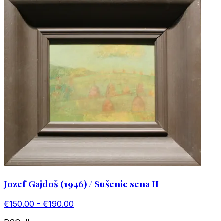
Jozef Gajdoš (1946) / Sušenie sena II
€150.00 – €190.00