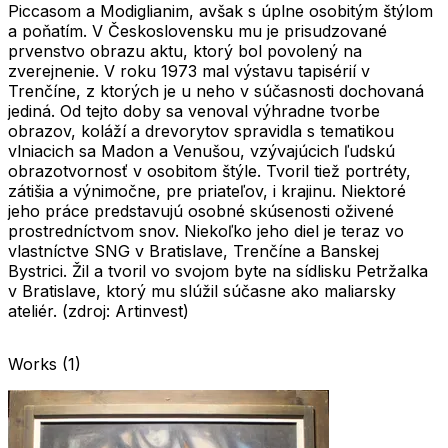
Piccasom a Modiglianim, avšak s úplne osobitým štýlom
a poňatím. V Československu mu je prisudzované
prvenstvo obrazu aktu, ktorý bol povolený na
zverejnenie. V roku 1973 mal výstavu tapisérií v
Trenčíne, z ktorých je u neho v súčasnosti dochovaná
jediná. Od tejto doby sa venoval výhradne tvorbe
obrazov, koláží a drevorytov spravidla s tematikou
vlniacich sa Madon a Venušou, vzývajúcich ľudskú
obrazotvornosť v osobitom štýle. Tvoril tiež portréty,
zátišia a výnimočne, pre priateľov, i krajinu. Niektoré
jeho práce predstavujú osobné skúsenosti oživené
prostredníctvom snov. Niekoľko jeho diel je teraz vo
vlastníctve SNG v Bratislave, Trenčíne a Banskej
Bystrici. Žil a tvoril vo svojom byte na sídlisku Petržalka
v Bratislave, ktorý mu slúžil súčasne ako maliarsky
ateliér. (zdroj: Artinvest)
Works
(
1
)