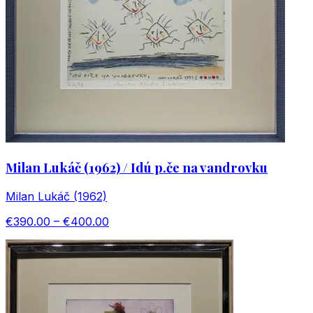
Milan Lukáč (1962) / Idú p.če na vandrovku
Milan Lukáč (1962)
€390.00 – €400.00