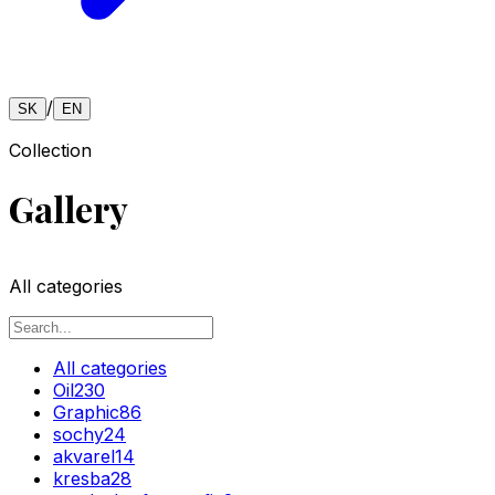
/
SK
EN
Collection
Gallery
All categories
All categories
Oil
230
Graphic
86
sochy
24
akvarel
14
kresba
28