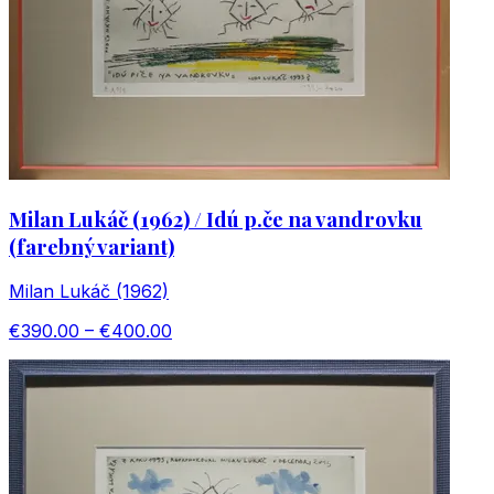
Milan Lukáč (1962) / Idú p.če na vandrovku
(farebný variant)
Milan Lukáč (1962)
€390.00 – €400.00