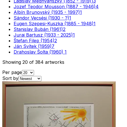
Ladislav Mednyánszky (1852 - 1919)
13
Jozef Teodor Mousson (1887 - 1946)
4
Albín Brunovský (1935 - 1997)
1
Sándor Vecsési (1930 - ?)
1
Eugen Szepesi-Kuszka (1885 - 1948)
1
Stanislav Bubán (1961)
2
Juraj Bartusz (1933 - 2025)
1
Štefan Filep (1954)
2
Ján Svítek (1959)
7
Drahoslav Šolta (1960)
1
Showing
20
of
384
artworks
Per page
Sort by