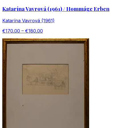
Katarína Vavrová (1961) / Hommáge Erben
Katarína Vavrová (1961)
€170.00 – €180.00