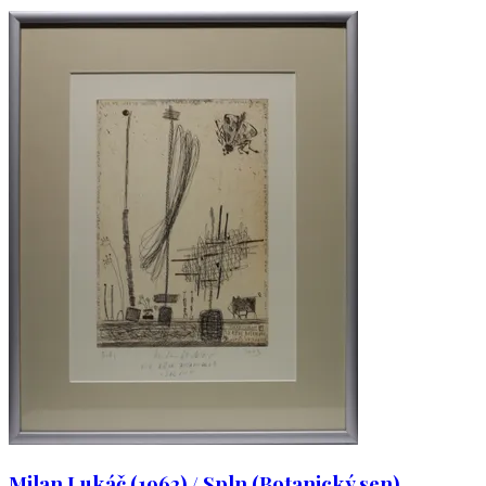
Milan Lukáč (1962) / Spln (Botanický sen)