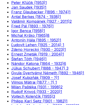
Peter Kľúčik (1953)
1
Jan Saudek (1935)
1
Franz Glaubacker (1896 - 1974)
1
Antal Berkes (1874 - 1938)
1
Valdimír Kompánek (1927 - 2011)
2
Fried Pál (1893 - 1976)
1
Igor Benca (1958)
1
Michal Krško (1965)
8
Antonín Hála (1895 - 1952)
1
Ľudovít Lehen (1925 - 2014)
1
Zdeno Horecký (1930 - 2023)
1
Ernest Zmeták (1919 - 2004)
1
Štefan Tóth (1946)
1
Nándor Katona (1864 - 1932)
6
Július Schubert (1888 - 1947)
3
Gyula Gyertyányi Németh (1892 - 1946)
1
Josef Kubizňák (1909 - ?)
1
Vilmos Mátrai (1877 - ?)
1
Milan Paštéka (1931 - 1998)
2
Rudolf Krivoš (1933 - 2020)
1
Vojtech Kolenčík (1955)
3
Philipp Karl Seitz (1901 - 1982)
1