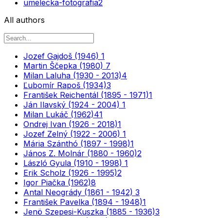
umelecka-fotografia
2
All authors
Jozef Gajdoš (1946)
1
Martin Ščepka (1980)
7
Milan Laluha (1930 - 2013)
4
Ľubomír Rapoš (1934)
3
František Reichentál (1895 - 1971)
1
Ján Ilavský (1924 - 2004)
1
Milan Lukáč (1962)
41
Ondrej Ivan (1926 - 2018)
1
Jozef Zelný (1922 - 2006)
1
Mária Szánthó (1897 - 1998)
1
János Z. Molnár (1880 - 1960)
2
László Gyula (1910 - 1998)
1
Erik Scholz (1926 - 1995)
2
Igor Piačka (1962)
8
Antal Neogrády (1861 - 1942)
3
František Pavelka (1894 - 1948)
1
Jenö Szepesi-Kuszka (1885 - 1936)
3