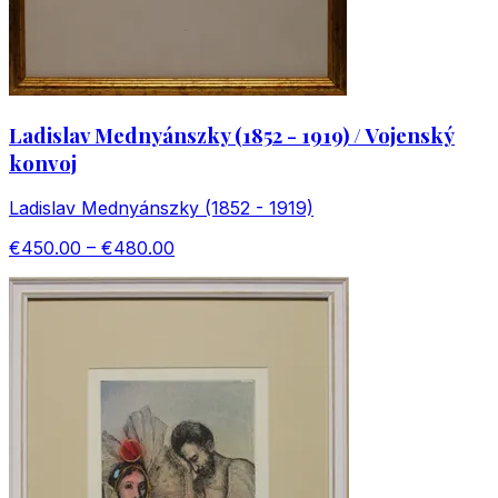
Ladislav Mednyánszky (1852 - 1919) / Vojenský
konvoj
Ladislav Mednyánszky (1852 - 1919)
€450.00 – €480.00