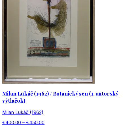
Milan Lukáč (1962) / Botanický sen (1. autorský
výtlačok)
Milan Lukáč (1962)
€400.00 – €450.00