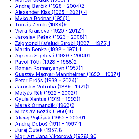
Andrej Barčík (1928 - 2004)
2
Alexander Kiss (1935 - 2021)
4
Mykola Bodnar (1956)
1
Tomáš Žemla (1984)
9
Viera Kraicová (1920 - 2012)
1
Jaroslav Pešek (1923 - 2008)
1
Zsigmond Kisfaludi Strobl (1887 - 1975)
1
Martin Benka (1888 - 1971)
1
Agnesa Sigetová (1939 - 2004)
1
Pavol Tóth (1928 - 1988)
2
Roman Romanyshyn (1957)
1
Gusztáv Magyar-Mannheimer (1859 - 1937)
1
Péter Erdős (1938 - 2024)
1
Jaroslav Votruba (1889 . 1971)
1
Mátyás Réti (1922 - 2002)
1
Gyula Xantus (1919 - 1993)
1
Marek Ormandík (1968)
2
Miroslav Bezák (1960)
10
Alexej Vojtášek (1952 - 2023)
1
Andrej Doboš (1911 - 1997)
1
Juraj Čutek (1957)
8
Mgr. Art Jana Viktorová (1978)
80