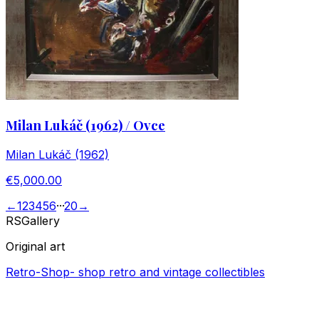
Milan Lukáč (1962) / Ovce
Milan Lukáč (1962)
€5,000.00
←
1
2
3
4
5
6
···
20
→
RS
Gallery
Original art
Retro-Shop
-
shop retro and vintage collectibles