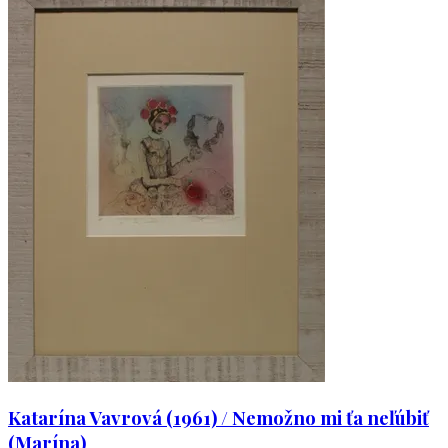
Katarína Vavrová (1961) / Nemožno mi ťa neľúbiť
(Marína)