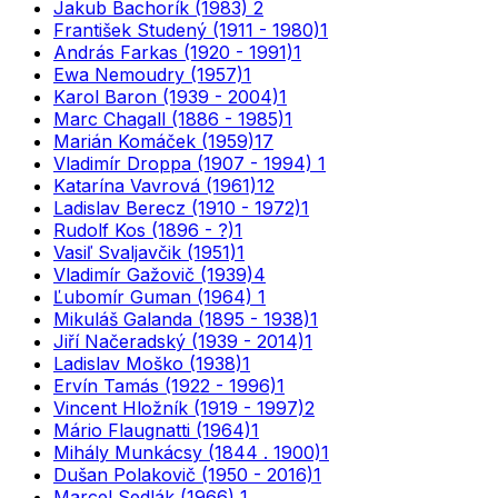
Jakub Bachorík (1983)
2
František Studený (1911 - 1980)
1
András Farkas (1920 - 1991)
1
Ewa Nemoudry (1957)
1
Karol Baron (1939 - 2004)
1
Marc Chagall (1886 - 1985)
1
Marián Komáček (1959)
17
Vladimír Droppa (1907 - 1994)
1
Katarína Vavrová (1961)
12
Ladislav Berecz (1910 - 1972)
1
Rudolf Kos (1896 - ?)
1
Vasiľ Svaljavčik (1951)
1
Vladimír Gažovič (1939)
4
Ľubomír Guman (1964)
1
Mikuláš Galanda (1895 - 1938)
1
Jiří Načeradský (1939 - 2014)
1
Ladislav Moško (1938)
1
Ervín Tamás (1922 - 1996)
1
Vincent Hložník (1919 - 1997)
2
Mário Flaugnatti (1964)
1
Mihály Munkácsy (1844 . 1900)
1
Dušan Polakovič (1950 - 2016)
1
Marcel Sedlák (1966)
1