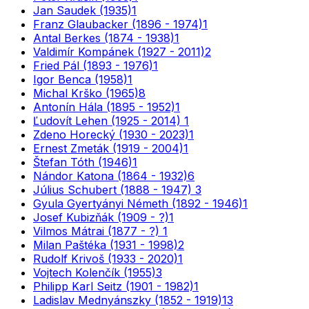
Jan Saudek (1935)
1
Franz Glaubacker (1896 - 1974)
1
Antal Berkes (1874 - 1938)
1
Valdimír Kompánek (1927 - 2011)
2
Fried Pál (1893 - 1976)
1
Igor Benca (1958)
1
Michal Krško (1965)
8
Antonín Hála (1895 - 1952)
1
Ľudovít Lehen (1925 - 2014)
1
Zdeno Horecký (1930 - 2023)
1
Ernest Zmeták (1919 - 2004)
1
Štefan Tóth (1946)
1
Nándor Katona (1864 - 1932)
6
Július Schubert (1888 - 1947)
3
Gyula Gyertyányi Németh (1892 - 1946)
1
Josef Kubizňák (1909 - ?)
1
Vilmos Mátrai (1877 - ?)
1
Milan Paštéka (1931 - 1998)
2
Rudolf Krivoš (1933 - 2020)
1
Vojtech Kolenčík (1955)
3
Philipp Karl Seitz (1901 - 1982)
1
Ladislav Mednyánszky (1852 - 1919)
13