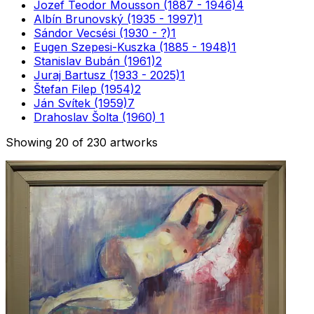
Jozef Teodor Mousson (1887 - 1946)
4
Albín Brunovský (1935 - 1997)
1
Sándor Vecsési (1930 - ?)
1
Eugen Szepesi-Kuszka (1885 - 1948)
1
Stanislav Bubán (1961)
2
Juraj Bartusz (1933 - 2025)
1
Štefan Filep (1954)
2
Ján Svítek (1959)
7
Drahoslav Šolta (1960)
1
Showing
20
of
230
artworks