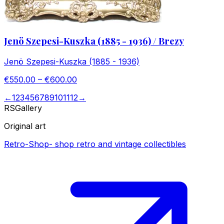
Jenö Szepesi-Kuszka (1885 - 1936) / Brezy
Jenö Szepesi-Kuszka (1885 - 1936)
€550.00 – €600.00
←
1
2
3
4
5
6
7
8
9
10
11
12
→
RS
Gallery
Original art
Retro-Shop
-
shop retro and vintage collectibles