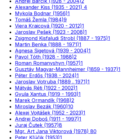
Andrej Barčík (1928 - 2004)
2
Alexander Kiss (1935 - 2021)
4
Mykola Bodnar (1956)
1
Tomáš Žemla (1984)
9
Viera Kraicová (1920 - 2012)
1
Jaroslav Pešek (1923 - 2008)
1
Zsigmond Kisfaludi Strobl (1887 - 1975)
1
Martin Benka (1888 - 1971)
1
Agnesa Sigetová (1939 - 2004)
1
Pavol Tóth (1928 - 1988)
2
Roman Romanyshyn (1957)
1
Gusztáv Magyar-Mannheimer (1859 - 1937)
1
Péter Erdős (1938 - 2024)
1
Jaroslav Votruba (1889 . 1971)
1
Mátyás Réti (1922 - 2002)
1
Gyula Xantus (1919 - 1993)
1
Marek Ormandík (1968)
2
Miroslav Bezák (1960)
10
Alexej Vojtášek (1952 - 2023)
1
Andrej Doboš (1911 - 1997)
1
Juraj Čutek (1957)
8
Mgr. Art Jana Viktorová (1978)
80
Peter Kľúčik (1953)
1