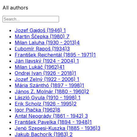
All authors
Jozef Gajdoš (1946)
1
Martin Ščepka (1980)
7
Milan Laluha (1930 - 2013)
4
Ľubomír Rapoš (1934)
3
František Reichentál (1895 - 1971)
1
Ján Ilavský (1924 - 2004)
1
Milan Lukáč (1962)
41
Ondrej Ivan (1926 - 2018)
1
Jozef Zelný (1922 - 2006)
1
Mária Szánthó (1897 - 1998)
1
János Z. Molnár (1880 - 1960)
2
László Gyula (1910 - 1998)
1
Erik Scholz (1926 - 1995)
2
Igor Piačka (1962)
8
Antal Neogrády (1861 - 1942)
3
František Pavelka (1894 - 1948)
1
Jenö Szepesi-Kuszka (1885 - 1936)
3
Jakub Bachorík (1983)
2