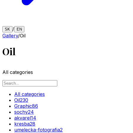
/
SK
EN
Gallery
/
Oil
Oil
All categories
All categories
Oil
230
Graphic
86
sochy
24
akvarel
14
kresba
28
umelecka-fotografia
2