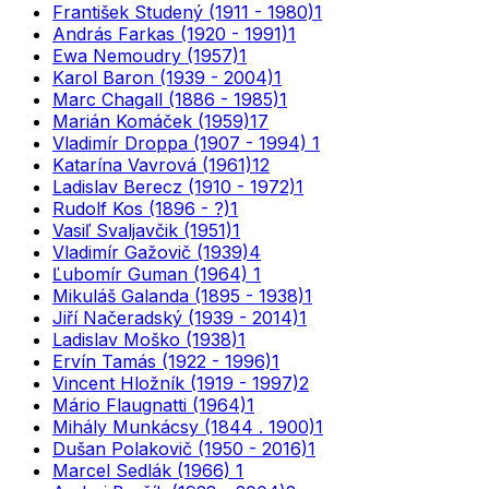
František Studený (1911 - 1980)
1
András Farkas (1920 - 1991)
1
Ewa Nemoudry (1957)
1
Karol Baron (1939 - 2004)
1
Marc Chagall (1886 - 1985)
1
Marián Komáček (1959)
17
Vladimír Droppa (1907 - 1994)
1
Katarína Vavrová (1961)
12
Ladislav Berecz (1910 - 1972)
1
Rudolf Kos (1896 - ?)
1
Vasiľ Svaljavčik (1951)
1
Vladimír Gažovič (1939)
4
Ľubomír Guman (1964)
1
Mikuláš Galanda (1895 - 1938)
1
Jiří Načeradský (1939 - 2014)
1
Ladislav Moško (1938)
1
Ervín Tamás (1922 - 1996)
1
Vincent Hložník (1919 - 1997)
2
Mário Flaugnatti (1964)
1
Mihály Munkácsy (1844 . 1900)
1
Dušan Polakovič (1950 - 2016)
1
Marcel Sedlák (1966)
1