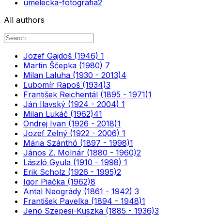
umelecka-fotografia
2
All authors
Jozef Gajdoš (1946)
1
Martin Ščepka (1980)
7
Milan Laluha (1930 - 2013)
4
Ľubomír Rapoš (1934)
3
František Reichentál (1895 - 1971)
1
Ján Ilavský (1924 - 2004)
1
Milan Lukáč (1962)
41
Ondrej Ivan (1926 - 2018)
1
Jozef Zelný (1922 - 2006)
1
Mária Szánthó (1897 - 1998)
1
János Z. Molnár (1880 - 1960)
2
László Gyula (1910 - 1998)
1
Erik Scholz (1926 - 1995)
2
Igor Piačka (1962)
8
Antal Neogrády (1861 - 1942)
3
František Pavelka (1894 - 1948)
1
Jenö Szepesi-Kuszka (1885 - 1936)
3