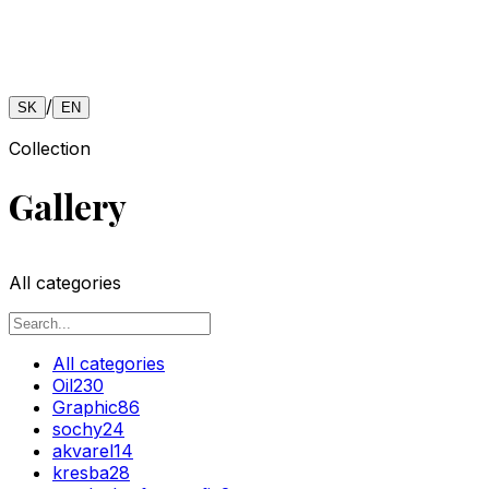
/
SK
EN
Collection
Gallery
All categories
All categories
Oil
230
Graphic
86
sochy
24
akvarel
14
kresba
28